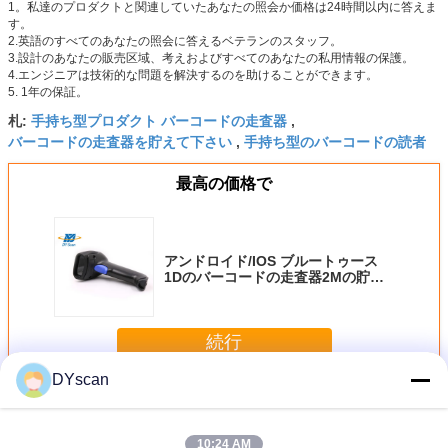
1。私達のプロダクトと関連していたあなたの照会か価格は24時間以内に答えま
す。
2.英語のすべてのあなたの照会に答えるベテランのスタッフ。
3.設計のあなたの販売区域、考えおよびすべてのあなたの私用情報の保護。
4.エンジニアは技術的な問題を解決するのを助けることができます。
5. 1年の保証。
手持ち型プロダクト バーコードの走査器
札:
,
バーコードの走査器を貯えて下さい
手持ち型のバーコードの読者
,
最高の価格で
アンドロイド/IOS ブルートゥース
1Dのバーコードの走査器2Mの貯蔵
1600mAh電池容量DS5100B
続行
DYscan
1D バーコードの走査器
多く
10:24 AM