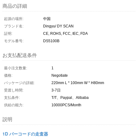
商品の詳細
起源の場所:
中国
ブランド名:
Dingyu/ DY SCAN
証明:
CE, ROHS, FCC, IEC, FDA
モデル番号:
DS5100B
お支払配送条件
最小注文数量:
1
価格:
Negotiate
パッケージの詳細:
220mm L * 100mm W * H80mm
受渡し時間:
3-7日
支払条件:
T/T、Paypal、Alibaba
供給の能力:
10000PCS/Month
説明
1D バーコードの走査器