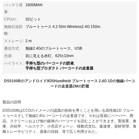
バッテリ容
1600MAH
量:
CPUの:
32ビット
無線伝送距
ブルートゥース 4.2 50m Wireless2.4G 150m
離:
ストレージ:
2 m
通信方式:
無線2.4Gのブルートゥース、USB
光源:
目に見える赤灯、625±10nm
手持ち型のバーコードの読者
ハイライト:
,
手持ち型プロダクト バーコードの走査器
DS5100Bのアンドロイド/IOSHandheld ブルートゥース 2.4G 1Dの無線バーコ
ードの走査器2Mの貯蔵
製品の説明
DS5100BはCCDのイメージの認識の技術を導くことを用いる高性能1D ブルー
トゥースそして無線2.4Gバーコードの走査器です。それは容易にペーパー、商
品、スクリーンおよび他の媒体のバーコードを読むことができます。製造業、倉
庫、兵站学、ヘルスケア、小売店チェーン、移動式支払、速達便、資材管理、食
糧トレーサビリティ、資産の目録、等で広く利用された。