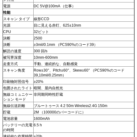
電源
DC 5V@100mA （仕事）
性能
スキャン タイプ
線形CCD
光源
目に見える赤灯、625±10nm
CPU
32ビット
決断
2500
決断
≥3mil/0.1mm （PCS90%のコード39）
解読の速度
300 回/s
被写界深度
10mm-600mm
走査方式
手動、連続的な、自動感覚
スキャン角度
Row±30°、Pitch±60°、Skew±60° （PCS90%のコード
39,10mil/0.25mm）
印刷物対照信号
≥20%
包囲されたライト
暗闇、屋内自然光
無線コミュニケー
非同期同時性貯蔵
ション モード
無線伝送距離
ブルートゥース 4.2 50m Wireless2.4G 150m
貯蔵
2M （100000のバーコードに）
電池容量
1600mAh
バッテリーの充電
6.5 h
の時間
連続的な作業時間
≥20h