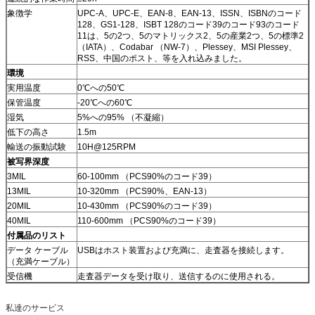
象徴学
UPC-A、UPC-E、EAN-8、EAN-13、ISSN、ISBNのコード
128、GS1-128、ISBT 128のコード39のコード93のコード
11は、5の2つ、5のマトリックス2、5の産業2つ、5の標準2
（IATA）、Codabar （NW-7）、Plessey、MSI Plessey、
RSS、中国のポスト、等を入れ込みました。
環境
実用温度
0℃への50℃
保管温度
-20℃への60℃
湿気
5%への95% （不凝縮）
低下の高さ
1.5m
輸送の振動試験
10H@125RPM
被写界深度
3MIL
60-100mm （PCS90%のコード39）
13MIL
10-320mm （PCS90%、EAN-13）
20MIL
10-430mm （PCS90%のコード39）
40MIL
110-600mm （PCS90%のコード39）
付属品のリスト
データ ケーブル
USBはホスト装置および充満に、走査器を接続します。
（充満ケーブル）
受信機
走査器データを受け取り、送信するのに使用される。
私達のサービス