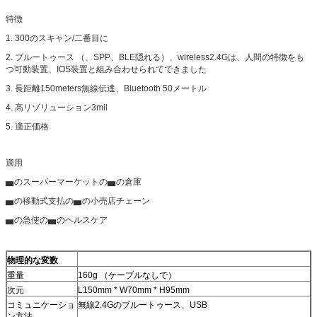
特徴
1. 300のスキャン/二番目に
2. ブルートゥース （、SPP、BLE隠れる）、wireless2.4Gは、人間の特徴をも
つ可動装置、IOS装置と組み合わせられてできました
3. 長距離150meters無線伝達、Biuetooth 50メートル
4. 高リゾリューション3mil
5. 適正価格
適用
▅のスーパーマーケットの▅の倉庫
▅の移動式支払の▅の小売店チェーン
▅の急使の▅のヘルスケア
物理的な変数
重量
160g （ケーブルなしで）
次元
L150mm * W70mm * H95mm
コミュニケーショ
無線2.4Gのブルートゥース、USB
ン方法