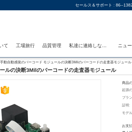
セールス＆サポート :
86--138
いて
工場旅行
品質管理
私達に連絡しなさい
ニュー
手動自動感覚のバーコード モジュールの決断3Milのバーコードの走査器モジュール
ールの決断3Milのバーコードの走査器モジュール
商品の
起源の
ブラン
証明:
モデル
お支払