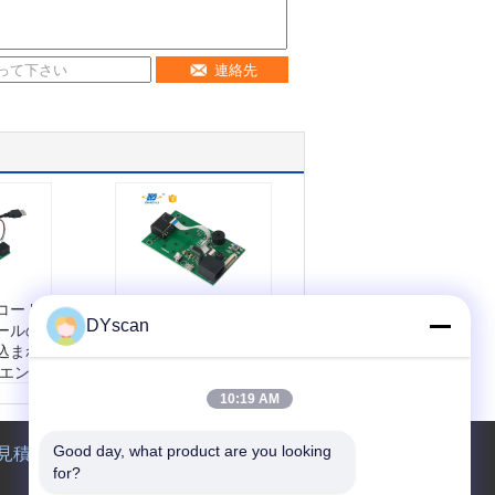
連絡先
コード
解像度 1280*800 CE
DYscan
ールの
ROHS 標準 2D 組み
込まれ
込み小型スキャン エ
 エンジ
ンジン
解像度:
1280*800
10:19 AM
0
寸法:
21.38mm L ×
m L ×
15.84mm Wの× 11.
Good day, what product are you looking 
見積依頼
× 11.
58mm H
for?
通信モード:
USB、T