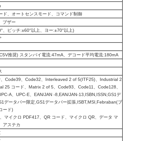
m
ード、オートセンスモード、コマンド制御
、ブザー
0°、ピッチ:±60°以上、ヨー:±70°以上)
°
 (DC5V推奨) スタンバイ電流:47mA、デコード平均電流:180mA
ス
、Code39、Code32、Interleaved 2 of 5(ITF25)、Industrial 2
strial 25 コード、Matrix 2 of 5、Code93、Code11、Code128、
PC-A、UPC-E、EAN/JAN -8,EAN/JAN-13,ISBN,ISSN,GS1デ
1データバー限定,GS1データバー拡張,ISBT,MSI,Febraban(ブ
コード)
17、マイクロ PDF417、QR コード、マイクロ QR、データ マ
、アステカ
℃