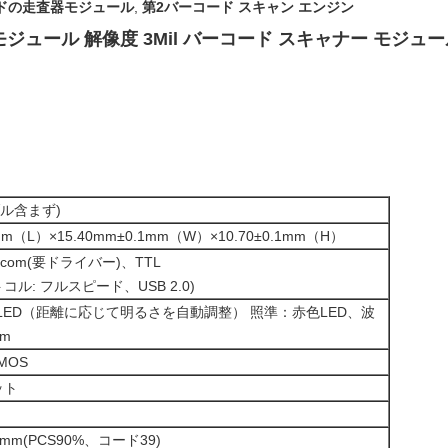
ードの走査器モジュール
,
第2バーコード スキャン エンジン
ジュール 解像度 3Mil バーコード スキャナー モジュー
ブル含まず)
1mm（L）×15.40mm±0.1mm（W）×10.70±0.1mm（H）
-com(要ドライバー)、TTL
トコル: フルスピード、USB 2.0)
LED（距離に応じて明るさを自動調整） 照準：赤色LED、波
nm
CMOS
ット
076mm(PCS90%、コード39)