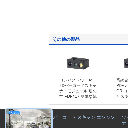
その他の製品
コンパクトなOEM
高統合 
2Dバーコードスキャ
PDA
ナーモジュール 耐久
QR 
性 PDF417 簡単な統
とス
合のためのバーコー
ドリー
ドエンジン
ル
サイズ:
21.38mm L
被写界
バーコード スキャン エンジン
ワ
× 15.84mm Wの× 1
076m
ナ
1.58mm H
のコー