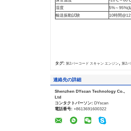
保管温度
-20℃～60
湿度
5%～95%
輸送振動試験
10時間@12
,
タグ:
第2バーコード スキャン エンジン
第2
連絡先の詳細
Shenzhen DYscan Technology Co.,
Ltd
コンタクトパーソン:
DYscan
電話番号:
+8613691600322