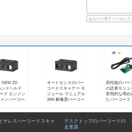
OEM 2D
オートセンスのバー
高性能のバー
 ハンドヘルド
コードスキャナー モ
の読者モジュ
コード エンジン
ジュール マニュアル
実用的な埋め
キャンバーコー
3Mil 解像度バーコー
たバーコード
ダー モジュー
ドスキャナー エンジ
ン
ン
決断:
640*48
深度:
≥3mil/0.
通信モード:
USB
次元:
21.38m
イヤレスバーコードスキャ
デスクトップのバーコードの
m （PCS90%
（USB-KBW、USB-
15.84mm Wの
走査器
ド39）
COM）、TTL
58mm H