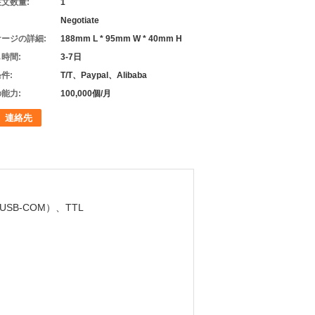
文数量:
1
Negotiate
ージの詳細:
188mm L * 95mm W * 40mm H
時間:
3-7日
件:
T/T、Paypal、Alibaba
能力:
100,000個/月
連絡先
、USB-COM）、TTL