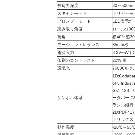
被写界深度
30～500m
スキャンモード
トリガーモ
プロンプトモード
LED表示灯
読み取り角度
ロール:±36
視角
横40°×縦30
モーショントレランス
65cm/秒
電源入力
3.3V~5V
印刷のコントラスト
20% 個
環境光
70000ルク
1D:Codabar
of 5 Indu
Gs1-128、U
シンボル体系
ータバー,GS
ラジル銀行
2D:PDF4
トリックス
動作温度
-20℃～55