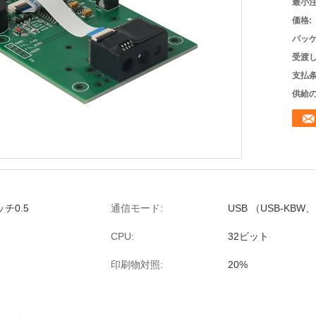
最小注
価格:
パッケ
受渡し
支払条
供給の
ッチ0.5
通信モード:
USB （USB-KBW
CPU:
32ビット
印刷物対照:
20%