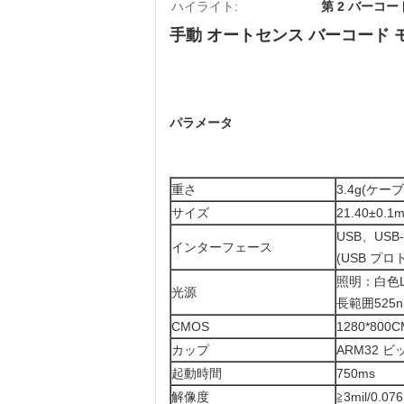
ハイライト:
第 2 バーコ
手動 オートセンス バーコード モ
パラメータ
重さ
3.4g(ケー
サイズ
21.40±0.
USB、USB
インターフェース
(USB プロ
照明：白色
光源
長範囲525
CMOS
1280*800
カップ
ARM32 ビ
起動時間
750ms
解像度
≧3mil/0.