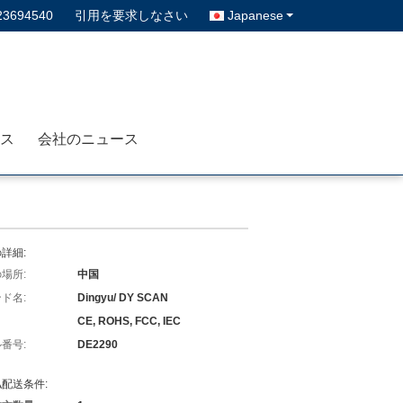
23694540
引用を要求しなさい
Japanese
ス
会社のニュース
詳細:
場所:
中国
ド名:
Dingyu/ DY SCAN
CE, ROHS, FCC, IEC
番号:
DE2290
配送条件: