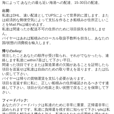
海によって:あなたの最も近い海港への配達、15-30日の配達。
出荷:
私達はDHL、速い配達としてUPSによって世界的に渡します、また
は経済的な郵便空気によって支払を作るとき船積みが住所正しいこ
とをMail.Plsは確かめます。
私達は間違ったか配送不可の住所のために項目損失を担当しませ
ん。
バイヤーはあれば船積みのローカル取扱手数料を担当し、あなたの
国/状態の消費税を輸入します。
帰りのolicy:
発注したことあなたの順序が受け取られ、それがでなかったら、連
絡します私達にwithin7喜ばして下さい平日。
間違った項目ですとまたは製造業者の欠陥があることを証明したら
項目を送返せば私達は自由のための取り替えを送ります、または払
い戻して下さい。
バイヤーは帰りの貨物運賃を支払う必要があります。
項目を送返す前に私に、正しい船積みの住所確認されるべきです連
絡して下さい。項目が元の包装と良い状態で戻ることを保障して下
さい。
フィードバック:
あなたのフィードバックは私達のために非常に重要、正帰還非常に
認められますです。私達に負帰還を残す前に知らせて下さいplsは私
達に問題を解決する機会を与え、私達はあなたの必要性を満たすた