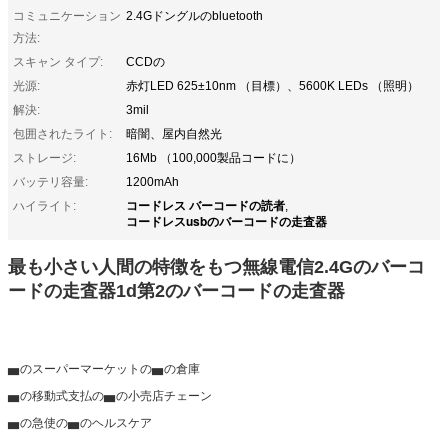
コミュニケーション
2.4Gドングルのbluetooth
方法:
スキャン タイプ:
CCDの
光源:
赤灯LED 625±10nm （目標）、5600K LEDs （照明）
解決:
3mil
包囲されたライト:
暗闇、屋内自然光
ストレージ:
16Mb （100,000製品コードに）
バッテリ容量:
1200mAh
コードレス バーコードの読者
ハイライト:
,
コードレスusbのバーコードの走査器
最も小さい人間の特徴をもつ無線電信2.4Gのバーコ
ードの走査器1d第2のバーコードの走査器
▅のスーパーマーケットの▅の倉庫
▅の移動式支払の▅の小売店チェーン
▅の急使の▅のヘルスケア