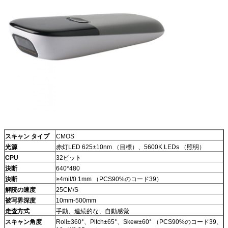
スキャン タイプ
CMOS
光源
赤灯LED 625±10nm （目標）、5600K LEDs （照明）
CPU
32ビット
決断
640*480
決断
≥4mil/0.1mm （PCS90%のコード39）
解読の速度
25CM/S
被写界深度
10mm-500mm
走査方式
手動、連続的な、自動感覚
スキャン角度
Roll±360°、Pitch±65°、Skew±60° （PCS90%のコード39、