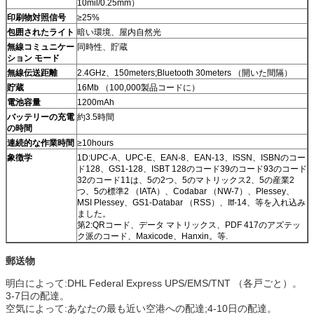
10mil/0.25mm）
印刷物対照信号
≥25%
包囲されたライト
暗い環境、屋内自然光
無線コミュニケー
同時性、貯蔵
ション モード
無線伝送距離
2.4GHz、150meters;Bluetooth 30meters （開いた間隔）
貯蔵
16Mb （100,000製品コードに）
電池容量
1200mAh
バッテリーの充電
約3.5時間
の時間
連続的な作業時間
≥10hours
象徴学
1D:UPC-A、UPC-E、EAN-8、EAN-13、ISSN、ISBNのコー
ド128、GS1-128、ISBT 128のコード39のコード93のコード
32のコード11は、5の2つ、5のマトリックス2、5の産業2
つ、5の標準2 （IATA）、Codabar （NW-7）、Plessey、
MSI Plessey、GS1-Databar （RSS）、Itf-14、等を入れ込み
ました。
第2:QRコード、データ マトリックス、PDF 417のアズテッ
ク派のコード、Maxicode、Hanxin。等.
郵送物
明白によって:DHL Federal Express UPS/EMS/TNT （各戸ごと）。
3-7日の配達。
空気によって:あなたの最も近い空港への配達;4-10日の配達。