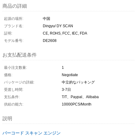
商品の詳細
起源の場所:
中国
ブランド名:
Dingyu/ DY SCAN
証明:
CE, ROHS, FCC, IEC, FDA
モデル番号:
DE2608
お支払配送条件
最小注文数量:
1
価格:
Negotiate
パッケージの詳細:
中立的なパッキング
受渡し時間:
3-7日
支払条件:
T/T、Paypal、Alibaba
供給の能力:
10000PCS/Month
説明
バーコード スキャン エンジン