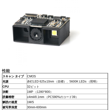
性能
スキャン タイプ
CMOS
光源
赤灯LED 625±10nm （目標）、5600K LEDs （照明）
CPU
32ビット
決断
1MP （1280*800）
読書精密
≥4mil/0.1mm （PCS90%のコード39）
解読の速度
1M/S
被写界深度
30mm-600mm