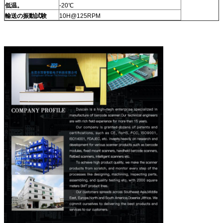
低温。
-20℃
輸送の振動試験
10H@125RPM