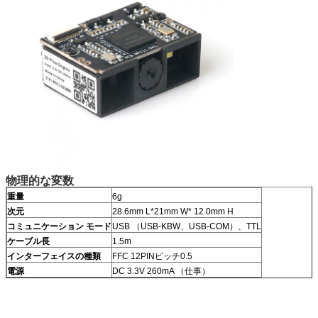
物理的な変数
重量
6g
次元
28.6mm L*21mm W* 12.0mm H
コミュニケーション モード
USB （USB-KBW、USB-COM）、TTL
ケーブル長
1.5m
インターフェイスの種類
FFC 12PINピッチ0.5
電源
DC 3.3V 260mA （仕事）