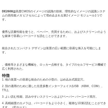
DE2608は
高度CMOSのイメージの認識の技術、理性的なイメージの認識システ
ムの高性能メガ ピクセルによって埋め込まれる第2イメージ モジュール1つで
す。
優秀な読書性能を使うと、ペーパー、売買するために、およびスクリーンのよう
な媒体で容易にバーコードを読むことができます。
統合されたコンパクト デザインは装置の広い範囲に容易な挿入を可能にしま
す。
、価格等さまざまな機械を、ロッカー点検する、タイプのセルフサービス機械で
広く利用された。
特徴
1. 他の装置への容易な統合のための小型の、はめ込み式固定穴。
2. 別の適用のために適した任意多数インターフェイス{USB （KBW、COM）、
TTL}。
3. よい読む性能、読みやすいスクリーンおよびペーパー バーコード両方。
4. 高精細度のカメラは、バーコードをより小さく、複雑な1D第2読むことができ
ます。（IDカード）