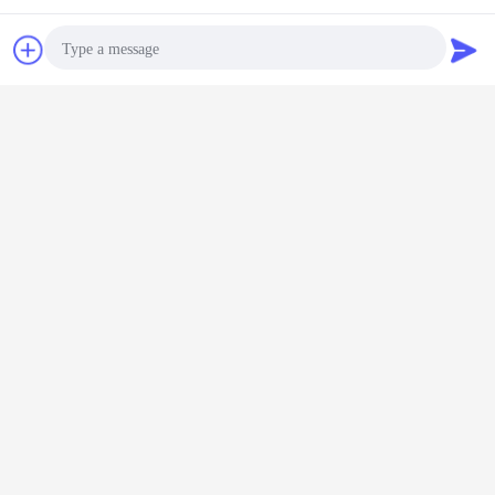
チャット
見積依頼
Photo
Video Call
Audio Call
FAQ:
Q1:いかに良質のバーコードの走査器を確かめます
か。
DYscan:私達は18年間豊富な分野の経験のバーコードの走査
器のpofessionalの製造業者そして開発者、です。
専門QCのチームおよび試験機（エンジンの年齢テスト、ワ
イヤーくねり機械、スイッチ生命テスト、衝撃の耐性検