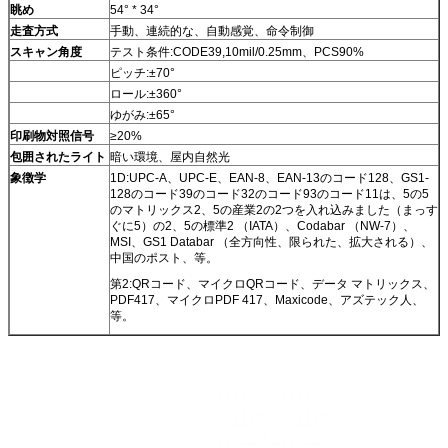
眺め
54° * 34°
走査方式
手動、連続的な、自動感覚、命令制御
スキャン角度
テスト条件:CODE39,10mil/0.25mm、PCS90%
ピッチ:±70°
ロール:±360°
ゆがみ:±65°
印刷物対照信号
≥20%
包囲されたライト
暗い環境、屋内自然光
象徴学
1D:UPC-A、UPC-E、EAN-8、EAN-13のコード128、GS1-
128のコード39のコード32のコード93のコード11は、5の5
のマトリックス2、5の産業2の2つを入れ込みました（まっす
ぐに5）の2、5の標準2 （IATA）、Codabar （NW-7）、
MSI、GS1 Databar （全方向性、限られた、拡大される）、
中国のポスト、等。
第2:QRコード、マイクロQRコード、データ マトリックス、
PDF417、マイクロPDF 417、Maxicode、アズテック人、
等。