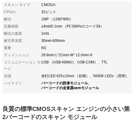
スキャン タイプ:
CMOSの
CPUの:
32ビット
解決:
1MP （1280*800）
読書精密:
≥4mil/0.1mm （PCS90%のコード39）
解読の速度:
1m/s
被写界深度:
30mm-600mm
重量:
6G
ディメンション:
28.6mm L*21mm W* 12.0mm H
コミュニケーション モ
USB （USB-KBWの、USB-COM）、TTL
ード:
光源:
赤灯LED 625±10nm （目標）、5600K LEDs （照明）
バーコードの読者モジュール
ハイライト:
,
バーコードの走査器oemモジュール
良質の標準CMOSスキャン エンジンの小さい第
2バーコードのスキャン モジュール