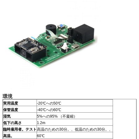
環境
実用温度
-20℃への50℃
保管温度
-40℃への60℃
湿気
5%への95% （不凝縮）
低下の高さ
1.2m
臨時雇用者。テスト
高温のための30分。、低温のための30分。、
高温。
60℃