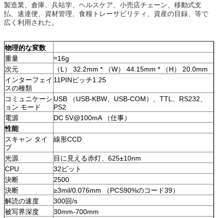
製造業、倉庫、兵站学、ヘルスケア、小売店チェーン、移動式支
払、速達便、資材管理、食糧トレーサビリティ、資産の目録、等で
広く利用された。
物理的な変数
重量
≈16g
次元
（L） 32.2mm * （W） 44.15mm * （H） 20.0mm
インターフェイ
11PINピッチ1.25
スの種類
コミュニケーシ
USB （USB-KBW、USB-COM）、TTL、RS232、
ョン モード
PS2
電源
DC 5V@100mA （仕事）
性能
スキャン タイ
線形CCD
プ
光源
目に見える赤灯、625±10nm
CPU
32ビット
決断
2500
決断
≥3mil/0.076mm （PCS90%のコード39）
解読の速度
300回/s
被写界深度
30mm-700mm