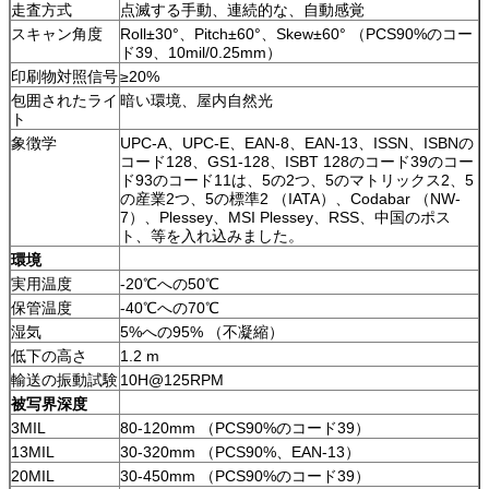
走査方式
点滅する手動、連続的な、自動感覚
スキャン角度
Roll±30°、Pitch±60°、Skew±60° （PCS90%のコー
ド39、10mil/0.25mm）
印刷物対照信号
≥20%
包囲されたライ
暗い環境、屋内自然光
ト
象徴学
UPC-A、UPC-E、EAN-8、EAN-13、ISSN、ISBNの
コード128、GS1-128、ISBT 128のコード39のコー
ド93のコード11は、5の2つ、5のマトリックス2、5
の産業2つ、5の標準2 （IATA）、Codabar （NW-
7）、Plessey、MSI Plessey、RSS、中国のポス
ト、等を入れ込みました。
環境
実用温度
-20℃への50℃
保管温度
-40℃への70℃
湿気
5%への95% （不凝縮）
低下の高さ
1.2 m
輸送の振動試験
10H@125RPM
被写界深度
3MIL
80-120mm （PCS90%のコード39）
13MIL
30-320mm （PCS90%、EAN-13）
20MIL
30-450mm （PCS90%のコード39）