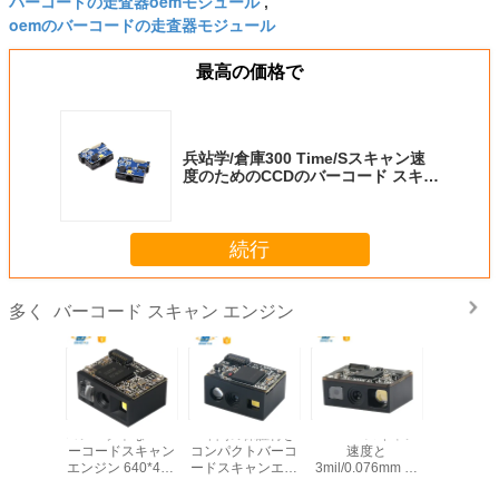
バーコードの走査器oemモジュール
,
oemのバーコードの走査器モジュール
最高の価格で
兵站学/倉庫300 Time/Sスキャン速
度のためのCCDのバーコード スキャ
ン エンジン
続行
バーコード スキャン エンジン
多く
高性能1D/2Dバー
640*480解像度、
小型組み込み
コンパクト
コードスキャンエ
3mil/0.076mmの
1D/2Dバーコード
ーコード
ンジン、3.5gの軽
読み取り精度、
スキャナーモジュ
エンジン 64
量、コンパクトな
65cm/秒のスキャ
ール（OCRパスポ
解像度 25c