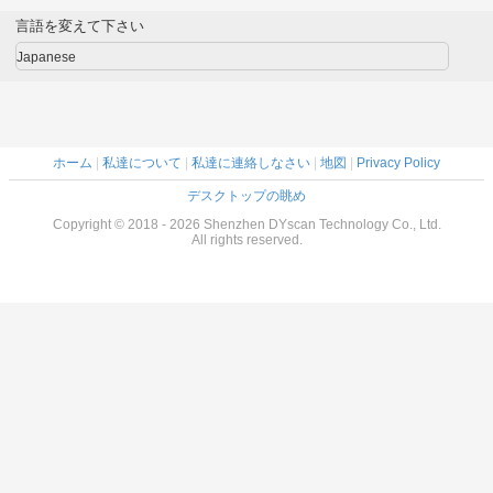
22mm(L) *
ン速度を備えた高
ートおよび自動ス
キャン
14.6mm(W) *
性能2Dバーコード
キャン機能付き）
4mil/0.
言語を変えて下さい
11.3mm(H)の寸法
スキャナーモジュ
精
ール
Japanese
ホーム
|
私達について
|
私達に連絡しなさい
|
地図
|
Privacy Policy
デスクトップの眺め
Copyright © 2018 - 2026 Shenzhen DYscan Technology Co., Ltd.
All rights reserved.