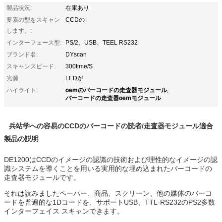
製品状況:
在庫あり
要素の型をスキャン
CCDの
します。:
インターフェース型:
PS/2、USB、TEEL RS232
ブランド名:
DYscan
スキャンスピード:
300time/S
光源:
LEDが
oemのバーコードの走査器モジュール
ハイライト:
,
バーコードの走査器oemモジュール
兵站学への容易のCCDのバーコードの読者/走査器モジュール適合
製品の説明
DE1200はCCDのイメージの認識の技術および理性的なイメージの認
識システムを導くことを用いる実用的な埋め込まれたバーコードの
走査器モジュールです。
それは読みましたペーパー、商品、スクリーン、他の媒体のバーコ
ードを普遍的な1Dコードを、サポートUSB、TTL-RS232のPS2多数
インターフェイス スキャンできます。