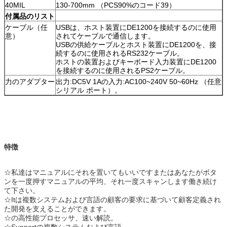
40MIL
130-700mm （PCS90%のコード39）
付属品のリスト
ケーブル（任
USBは、ホスト装置にDE1200を接続するのに使用
意）
されてケーブルで通信します。
USBの供給ケーブルとホスト装置にDE1200を、接
続するのに使用されるRS232ケーブル。
ホストの装置およびキーボード入力装置にDE1200
を接続するのに使用されるPS2ケーブル。
力のアダプター
出力:DC5V 1Aの入力:AC100~240V 50~60Hz （任意
シリアル ポート）。
特徴
☆私達はマニュアルにそれを置いてもいいですまたはあなたがボタ
ンを一度押すマニュアルの平均、それ一度スキャンします働き続け
て下さい。
☆Itは複数システムおよび言語の顧客の要求に基づいて顧客定義され
た開発を支えることができます。
☆の高性能プロセッサ、速い解読。
☆Supportの
複数システムおよび言語。