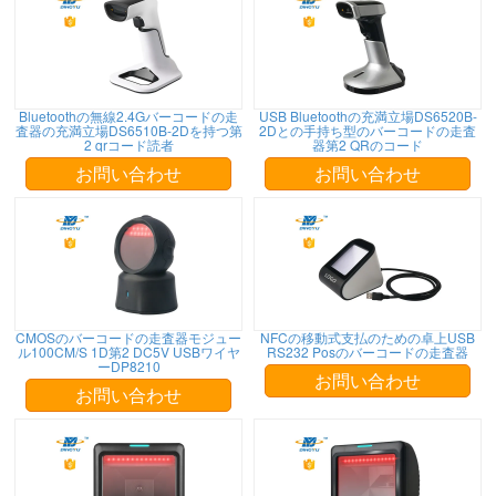
Bluetoothの無線2.4Gバーコードの走
USB Bluetoothの充満立場DS6520B-
査器の充満立場DS6510B-2Dを持つ第
2Dとの手持ち型のバーコードの走査
2 qrコード読者
器第2 QRのコード
お問い合わせ
お問い合わせ
CMOSのバーコードの走査器モジュー
NFCの移動式支払のための卓上USB
ル100CM/S 1D第2 DC5V USBワイヤ
RS232 Posのバーコードの走査器
ーDP8210
お問い合わせ
お問い合わせ