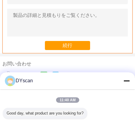
お問い合わせ
Miss Xiao
DYscan
電話 :
0086-755-21032537
11:40 AM
産業等級IP65 DPM第2は手持ち型のバーコードの走査器DS680
黒いDP8550 USB RS232の全方向性のデスクトップのバーコー
Good day, what product are you looking for?
1Dレーザー スキャン タイプ ポケット無線bluetoothのバーコードの
小型スキャン タイプ32ビットCPUの無線バーコードの走査器DI901