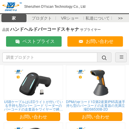
Shenzhen DYscan Technology Co., Ltd
家
プロダクト
VRショー
私達について
>>
ハンドヘルドバーコードスキャナ
品質
サプライヤー
ベストプライス
お問い合わせ
USBケーブルはLEDライトが付いてい
DPMのqrコード1D第2産業IP65高速手
る手持ち型のバー コード リーダーの
持ち型のバーコードの走査器の充満立
バーコードの走査器をワイヤーで縛っ
場DS6530B-2D
た
お問い合わせ
お問い合わせ