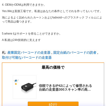
4. OEMかODMは利用できますか。
Yes.Weは直接工場です。私達はあなたの条件としてそれを作ってもいいです。
泡によるよく詰められたカートンおよびadvoidへのプラスチック フィルムによ
って商品は傷つきます。
5.where Iはサポートを得ることができますか。
A:私達は24h技術的に支えます
産業固定バーコードの走査器
固定台紙のバーコードの読者
札:
,
,
取付け可能なバーコードの走査器
最高の価格で
信頼できるIP42によって修理される
台紙の走査器300スキャン率の高く
敏感なイメージ センサーDF3200
続行