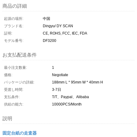
商品の詳細
起源の場所:
中国
ブランド名:
Dingyu/ DY SCAN
証明:
CE, ROHS, FCC, IEC, FDA
モデル番号:
DF3200
お支払配送条件
最小注文数量:
1
価格:
Negotiate
パッケージの詳細:
188mm L * 95mm W * 40mm H
受渡し時間:
3-7日
支払条件:
T/T、Paypal、Alibaba
供給の能力:
10000PCS/Month
説明
固定台紙の走査器