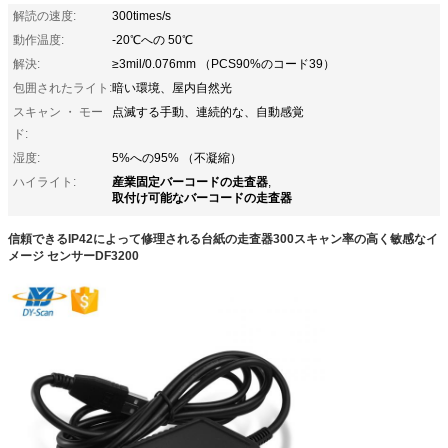
解読の速度:
300times/s
動作温度:
-20℃への 50℃
解決:
≥3mil/0.076mm （PCS90%のコード39）
包囲されたライト:
暗い環境、屋内自然光
スキャン ・ モー
点滅する手動、連続的な、自動感覚
ド:
湿度:
5%への95% （不凝縮）
産業固定バーコードの走査器
ハイライト:
,
取付け可能なバーコードの走査器
信頼できるIP42によって修理される台紙の走査器300スキャン率の高く敏感なイ
メージ センサーDF3200