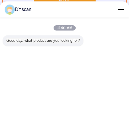
DYscan
固定台紙の走査器
多く
11:01 AM
Good day, what product are you looking for?
B9 インタ
産業用固定マウン
DF3100 1D固定マ
高速固定マウント
手動スキ
イス付き
トスキャナー
ウントスキャナー
2D CMOS スキャ
ドとUSB
み込み産業
60CM/S スキャン
高読解精度 すべて
ナー ロッカーキャ
2D組み込
ーコード
速度 4 Mil 高精度
のバーコードの可
ビネット モバイル
固定バー
ャナー
高速解読
視赤光
スクリーン
キャ
DF4200
言語を変えて下さい
Japanese
ホーム
|
私達について
|
私達に連絡しなさい
|
地図
|
Privacy Policy
デスクトップの眺め
Copyright © 2018 - 2026 Shenzhen DYscan Technology Co., Ltd.
All rights reserved.