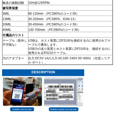
輸送の振動試験
10H@125RPM
被写界深度
3MIL
80-120mm （PCS90%のコード39）
13MIL
30-320mm （PCS90%、EAN-13）
20MIL
30-450mm （PCS90%のコード39）
40MIL
130-700mm （PCS90%のコード39）
付属品のリスト
ケーブル（取外し
USBは、ホスト装置にDF3100を接続するのに使用されてケ
不可能な）
ーブルで通信します。
USB力の送り装置とホスト装置にDF3100を、接続するのに
使用されるRS232ケーブル。
力のアダプター
出力:DC5V 1Aの入力:AC100~240V 50~60Hz （任意シリア
ル ポート）。