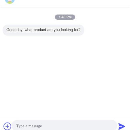
お問い合わせ
25cm/Sは台紙の走査器CCD CMOS PDF417 200mA
7:40 PM
DF5200-2Dを修理した
お問い合わせ
Good day, what product are you looking for?
1 / 3
言語を変えて下さい
Japanese
ホーム
|
私達について
|
私達に連絡しなさい
|
地図
|
Privacy Policy
デスクトップの眺め
Copyright © 2018 - 2026 Shenzhen DYscan Technology Co., Ltd.
All rights reserved.
チャット
見積依頼