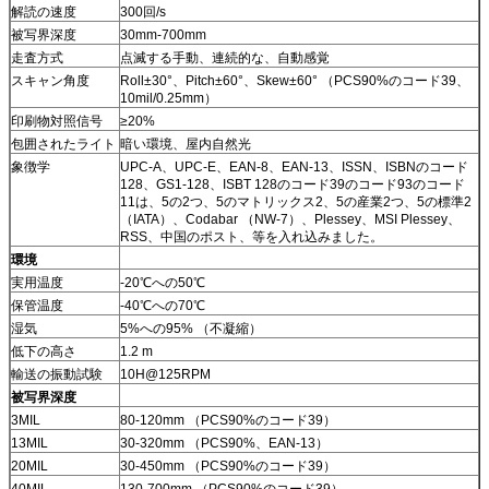
解読の速度
300回/s
被写界深度
30mm-700mm
走査方式
点滅する手動、連続的な、自動感覚
スキャン角度
Roll±30°、Pitch±60°、Skew±60° （PCS90%のコード39、
10mil/0.25mm）
印刷物対照信号
≥20%
包囲されたライト
暗い環境、屋内自然光
象徴学
UPC-A、UPC-E、EAN-8、EAN-13、ISSN、ISBNのコード
128、GS1-128、ISBT 128のコード39のコード93のコード
11は、5の2つ、5のマトリックス2、5の産業2つ、5の標準2
（IATA）、Codabar （NW-7）、Plessey、MSI Plessey、
RSS、中国のポスト、等を入れ込みました。
環境
実用温度
-20℃への50℃
保管温度
-40℃への70℃
湿気
5%への95% （不凝縮）
低下の高さ
1.2 m
輸送の振動試験
10H@125RPM
被写界深度
3MIL
80-120mm （PCS90%のコード39）
13MIL
30-320mm （PCS90%、EAN-13）
20MIL
30-450mm （PCS90%のコード39）
40MIL
130-700mm （PCS90%のコード39）