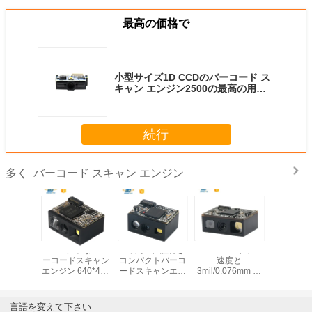
最高の価格で
小型サイズ1D CCDのバーコード ス
キャン エンジン2500の最高の用紙
寸法機構150mmの分解能
続行
バーコード スキャン エンジン
多く
高性能1D/2Dバー
640*480解像度、
小型組み込み
コンパクト
コードスキャンエ
3mil/0.076mmの
1D/2Dバーコード
ーコード
ンジン、3.5gの軽
読み取り精度、
スキャナーモジュ
エンジン 64
量、コンパクトな
65cm/秒のスキャ
ール（OCRパスポ
解像度 25c
22mm(L) *
ン速度を備えた高
ートおよび自動ス
キャン
14.6mm(W) *
性能2Dバーコード
キャン機能付き）
4mil/0.
言語を変えて下さい