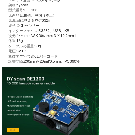
銘柄:
dyscan
型式番号:
DE1200
原産地:
広東省、中国（本土）
光源:
目に見える赤灯632n
線形:
CCDセンサー
インターフェイス:
RS232、USB、KB
次元:
44のmm W X 30のmm D X 19.2mm H
体重:
16g
ケーブルの重量:
50g
電圧:
5V DC
象徴学:
すべての1Dバーコード
読書間隔:
230mm@20mil/0.5mm、PCS90%