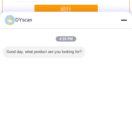
続行
DYscan
バーコード スキャン エンジン
多く
4:55 PM
Good day, what product are you looking for?
み込み
コンパクトな2Dバ
1 年間の保証付き
65cm/S スキャン
高性能1D
バーコード
ーコードスキャン
コンパクトバーコ
速度と
コードス
ーモジュ
エンジン 640*480
ードスキャンエン
3mil/0.076mm 読
ンジン、3
CRパスポ
解像度 25cm/S ス
ジン 信頼性の高い
解精度を持つコス
量、コン
び自動ス
キャン速度と
スキャンのために
ト効率の良い組み
22mm(
能付き）
4mil/0.1mm 読解
1.2mの落下高さと
込み2D CMOSバ
14.6mm
言語を変えて下さい
精度
3.5gの重さ
ーコードスキャン
11.3mm(
エンジン
Japanese
ホーム
|
私達について
|
私達に連絡しなさい
|
地図
|
Privacy Policy
デスクトップの眺め