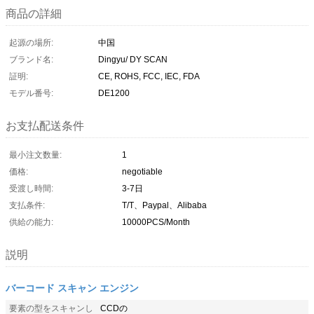
商品の詳細
起源の場所:
中国
ブランド名:
Dingyu/ DY SCAN
証明:
CE, ROHS, FCC, IEC, FDA
モデル番号:
DE1200
お支払配送条件
最小注文数量:
1
価格:
negotiable
受渡し時間:
3-7日
支払条件:
T/T、Paypal、Alibaba
供給の能力:
10000PCS/Month
説明
バーコード スキャン エンジン
要素の型をスキャンし
CCDの