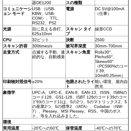
器DE1200
スの種類
コミュニケーシ
USB （USB-
電源
DC 5V@100mA
ョン モード
KBW、USB-
（仕事）
COM）、TTL、
RS232、PS2
光源
目に見える赤灯、
スキャン タイ
線形CCD
625±10nm
プ
CPU
32ビット
決断
2500
スキャン許容
300times/s
被写界深度
30mm-700mm
走査方式
点滅する手動、連
スキャン角度
Roll±30°、
続的な、自動感覚
Pitch±60°、
Skew±60°
（PCS90%のコー
ド39、
10mil/0.25mm）
印刷物対照信号
≥20%
包囲されたライ
暗い環境、屋内自
ト
然光
象徴学
UPC-A、UPC-E、EAN-8、EAN-13、ISSN、ISBNの
コード128、GS1-128、ISBT 128のコード39のコー
ド93のコード11は、5の2つ、5のマトリックス2、5
の産業2つ、5の標準2 （IATA）、Codabar （NW-
7）、Plessey、MSI Plessey、RSS、中国のポス
ト、等を入れ込みました。
環境
実用温度
-20℃への50℃
保管温度
-40℃への70℃