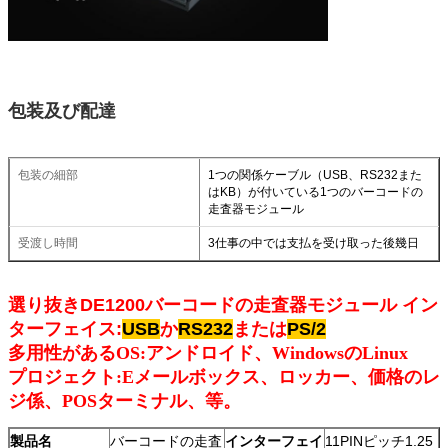
包装及び配達
包装の細部
1つの関係ケーブル（USB、RS232また
はKB）が付いている1つのバーコードの
走査器モジュール
受渡し時間
3仕事の中では支払を受け取った後幾日
選り抜きDE1200バーコードの走査器モジュール イン
ターフェイス:
USB
か
RS232
または
PS/2
多用性があるOS:アンドロイド、WindowsのLinux
プロジェクト:Eメールボックス、ロッカー、価格のレ
ジ係、POSターミナル、等。
製品名
バーコードの走査
インターフェイ
11PINピッチ1.25