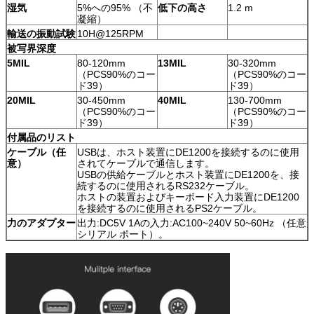
湿気
5%への95% （不
低下の高さ
1.2 m
凝縮）
輸送の振動試験
10H@125RPM
被写界深度
5MIL
80-120mm
13MIL
30-320mm
（PCS90%のコー
（PCS90%のコー
ド39）
ド39）
20MIL
30-450mm
40MIL
130-700mm
（PCS90%のコー
（PCS90%のコー
ド39）
ド39）
付属品のリスト
ケーブル（任
USBは、ホスト装置にDE1200を接続するのに使用
意）
されてケーブルで通信します。
USBの供給ケーブルとホスト装置にDE1200を、接
続するのに使用されるRS232ケーブル。
ホストの装置およびキーボード入力装置にDE1200
を接続するのに使用されるPS2ケーブル。
力のアダプター
出力:DC5V 1Aの入力:AC100~240V 50~60Hz （任意
シリアル ポート）。