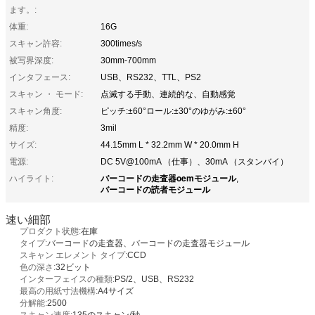
ます。:
体重:
16G
スキャン許容:
300times/s
被写界深度:
30mm-700mm
インタフェース:
USB、RS232、TTL、PS2
スキャン ・ モード:
点滅する手動、連続的な、自動感覚
スキャン角度:
ピッチ:±60°ロール:±30°のゆがみ:±60°
精度:
3mil
サイズ:
44.15mm L * 32.2mm W * 20.0mm H
電源:
DC 5V@100mA （仕事）、30mA （スタンバイ）
バーコードの走査器oemモジュール
ハイライト:
,
バーコードの読者モジュール
速い細部
プロダクト状態:
在庫
タイプ:
バーコードの走査器、バーコードの走査器モジュール
スキャン エレメント タイプ:
CCD
色の深さ:
32ビット
インターフェイスの種類:
PS/2、USB、RS232
最高の用紙寸法機構:
A4サイズ
分解能:
2500
スキャン速度:
135のスキャン/秒