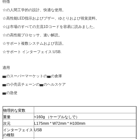
特徴
☆の人間工学的の設計、快適な使用。
☆高性能LED指示およびブザー、ゆとりおよび視覚資料。
☆は市場のすべての主流1Dコードを容易に読みました。
☆の高性能プロセッサ、速い解読。
☆サポート複数システムおよび言語。
☆サポート インターフェイス:USB.
適用
▅のスーパーマーケットの▅の倉庫
▅の小売店チェーンの▅のヘルスケア
▅の急使
物理的な変数
重量
≈160g （ケーブルなしで）
次元
L175mm * W72mm * H100mm
インターフェイス
USB
の種類