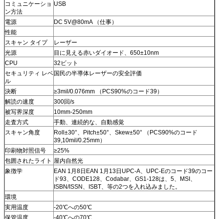
コミュニケーショ
USB
ン方法
電源
DC 5V@80mA （仕事）
性能
スキャン タイプ
レーザー
光源
目に見える赤いダイオード、650±10nm
CPU
32ビット
セキュリティ レベ
国民の半導体レーザーの安全評価
ル
決断
≥3mil/0.076mm （PCS90%のコード39）
解読の速度
300回/s
被写界深度
10mm-250mm
走査方式
手動、連続的な、自動感覚
スキャン角度
Roll±30°、Pitch±50°、Skew±50° （PCS90%のコード
39,10mil/0.25mm）
印刷物対照信号
≥25%
包囲されたライト
屋内自然光
象徴学
EAN 1月8日EAN 1月13日UPC-A、UPC-Eのコード39のコー
ド93、CODE128、Codabar、GS1-128は、5、MSI、
ISBN/ISSN、ISBT、等の2つを入れ込みました。
環境
実用温度
-20℃への50℃
保管温度
-40℃への70℃