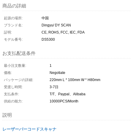
商品の詳細
起源の場所:
中国
ブランド名:
Dingyu/ DY SCAN
証明:
CE, ROHS, FCC, IEC, FDA
モデル番号:
DS5300
お支払配送条件
最小注文数量:
1
価格:
Negotiate
パッケージの詳細:
220mm L * 100mm W * H80mm
受渡し時間:
3-7日
支払条件:
T/T、Paypal、Alibaba
供給の能力:
10000PCS/Month
説明
レーザーバーコードスキャナ