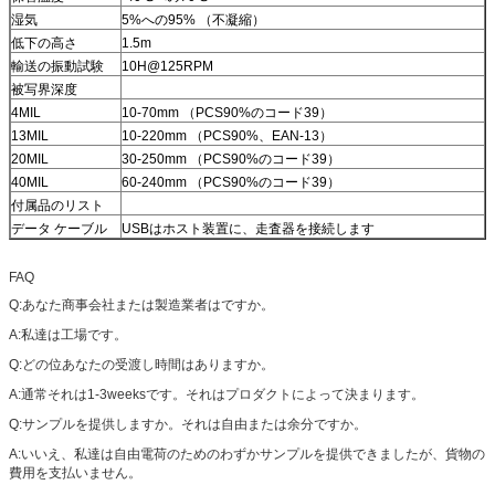
湿気
5%への95% （不凝縮）
低下の高さ
1.5m
輸送の振動試験
10H@125RPM
被写界深度
4MIL
10-70mm （PCS90%のコード39）
13MIL
10-220mm （PCS90%、EAN-13）
20MIL
30-250mm （PCS90%のコード39）
40MIL
60-240mm （PCS90%のコード39）
付属品のリスト
データ ケーブル
USBはホスト装置に、走査器を接続します
FAQ
Q:あなた商事会社または製造業者はですか。
A:私達は工場です。
Q:どの位あなたの受渡し時間はありますか。
A:通常それは1-3weeksです。それはプロダクトによって決まります。
Q:サンプルを提供しますか。それは自由または余分ですか。
A:いいえ、私達は自由電荷のためのわずかサンプルを提供できましたが、貨物の
費用を支払いません。