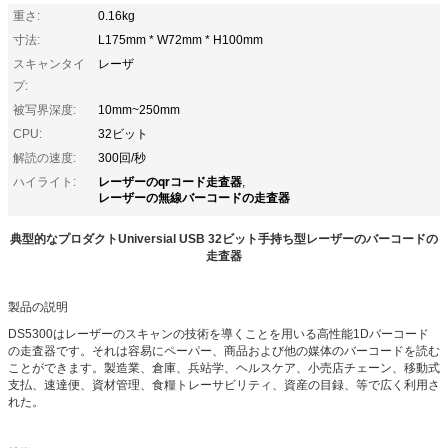
重さ:
0.16kg
寸法:
L175mm * W72mm * H100mm
スキャンタイ
レーザ
プ:
被写界深度:
10mm~250mm
CPU:
32ビット
解読の速度:
300回/秒
レーザーのqrコード走査器
ハイライト:
,
レーザーの無線バーコードの走査器
典型的なプロダクトUniversial USB 32ビット手持ち型レーザーのバーコードの
走査器
製品の説明
DS5300はレーザーのスキャンの技術を導くことを用いる高性能1Dバーコード
の走査器です。それは容易にペーパー、商品および他の媒体のバーコードを読む
ことができます。製造業、倉庫、兵站学、ヘルスケア、小売店チェーン、移動式
支払、速達便、資材管理、食糧トレーサビリティ、資産の目録、等で広く利用さ
れた。