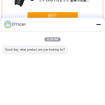
ット CPUプロセッサ 倉庫小売業と
医療産業のための主流1Dコードをサ
ポート
続行
DYscan
レーザーバーコードスキャナ
多く
8:28 PM
Good day, what product are you looking for?
マーケッ
ARM8 -スーパー
1Dレーザーのバー
手持ち型1Dレーザ
ワイヤレ
の手持ち
マーケットの小売
コードの走査器
ーのバーコードの
ィレーザ
uetooth
店のためのBitt
DC 5V 80mAの電
走査器10mm-
ードスキ
のバーコ
CPUレーザーのバ
源USBのインター
250mmの深さ分
1200mA
走査器
ーコードの走査器
フェイスの種類
野のセリウムの標
リー 長
MHA電池
のABS材料
準
DS53
言語を変えて下さい
Japanese
ホーム
|
私達について
|
私達に連絡しなさい
|
地図
|
Privacy Policy