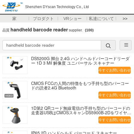
Shenzhen DYscan Technology Co., Ltd
家
プロダクト
VRショー
私達について
>>
handheld barcode reader
品質
supplier.
(100)
DS5200G 脚台 2.4G ハンドヘルドバーコードリーダ
ー 1D 3 Mil 解像度 ユニバーサル スキャナー
今すぐお問い合わせ
CMOS FCCの人間の特徴をもつ手持ち型のバーコー
ドの読者2.4G Bluetooth
今すぐお問い合わせ
1D第2 QRコード無線電信の手持ち型のバーコードの
走査器USBはCMOSスキャンDS5900B-2Dをワイヤー
で縛った
今すぐお問い合わせ
IP65 2D ハンドヘルド バーコード スキャナー