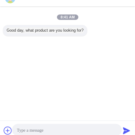
今すぐお問い合わせ
高統合 OEM 2D PDA ハンドヘルド QR コード エンジ
8:41 AM
ンとスキャンバーコードリーダー モジュール
今すぐお問い合わせ
Good day, what product are you looking for?
1 / 10
言語を変えて下さい
Japanese
ホーム
|
私達について
|
私達に連絡しなさい
|
地図
|
Privacy Policy
デスクトップの眺め
Copyright © 2018 - 2026 Shenzhen DYscan Technology Co., Ltd.
All rights reserved.
チャット
見積依頼