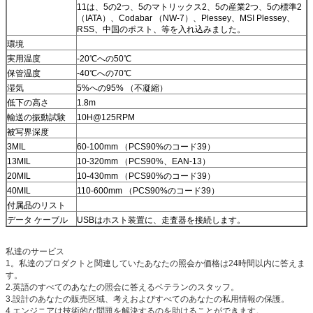
11は、5の2つ、5のマトリックス2、5の産業2つ、5の標準2
（IATA）、Codabar （NW-7）、Plessey、MSI Plessey、
RSS、中国のポスト、等を入れ込みました。
環境
実用温度
-20℃への50℃
保管温度
-40℃への70℃
湿気
5%への95% （不凝縮）
低下の高さ
1.8m
輸送の振動試験
10H@125RPM
被写界深度
3MIL
60-100mm （PCS90%のコード39）
13MIL
10-320mm （PCS90%、EAN-13）
20MIL
10-430mm （PCS90%のコード39）
40MIL
110-600mm （PCS90%のコード39）
付属品のリスト
データ ケーブル
USBはホスト装置に、走査器を接続します。
私達のサービス
1。私達のプロダクトと関連していたあなたの照会か価格は24時間以内に答えま
す。
2.英語のすべてのあなたの照会に答えるベテランのスタッフ。
3.設計のあなたの販売区域、考えおよびすべてのあなたの私用情報の保護。
4.エンジニアは技術的な問題を解決するのを助けることができます。