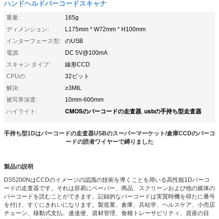
ハンドヘルドバーコードスキャナ
重量:
165g
ディメンション:
L175mm * W72mm * H100mm
インターフェース型:
のUSB
電源:
DC 5V@100mA
スキャン タイプ:
線形CCD
CPUの:
32ビット
解決:
≥3MIL
被写界深度:
10mm-600mm
CMOSのバーコードの走査器
usbの手持ち型走査器
ハイライト:
,
手持ち型1Dはバーコードの走査器USBのスーパーマーケット/倉庫CCDのバーコ
ードの読者ワイヤーで縛りました
製品の説明
DS5200NはCCDのイメージの認識の技術を導くことを用いる高性能1Dバーコ
ードの走査器です。それは容易にペーパー、商品、スクリーンおよび他の媒体の
バーコードを読むことができます。記録的なバーコードは実質時機を得たに番号
を付け、すぐにきれいになります。製造業、倉庫、兵站学、ヘルスケア、小売店
チェーン、移動式支払、速達便、資材管理、食糧トレーサビリティ、資産の目