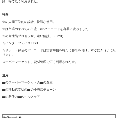
録、等で広く利用された。
特徴
☆の人間工学的の設計、快適な使用。
☆は市場のすべての主流1Dのバーコードを容易に読みました。
☆の高性能プロセッサ、速い解読。（3mil）
☆インターフェイス:USB.
☆サポート録音のバーコードは実質時機を得たに番号を付け、すぐにきれいにな
ります。
スーパーマーケット、資材管理で広く利用された☆。
適用
▅のスーパーマーケットの▅の倉庫
▅の移動式支払の▅の小売店チェーン
▅の急使の▅のヘルスケア
物理的な変数