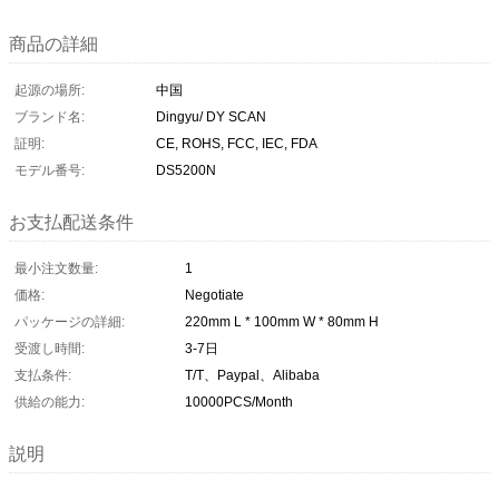
商品の詳細
起源の場所:
中国
ブランド名:
Dingyu/ DY SCAN
証明:
CE, ROHS, FCC, IEC, FDA
モデル番号:
DS5200N
お支払配送条件
最小注文数量:
1
価格:
Negotiate
パッケージの詳細:
220mm L * 100mm W * 80mm H
受渡し時間:
3-7日
支払条件:
T/T、Paypal、Alibaba
供給の能力:
10000PCS/Month
説明