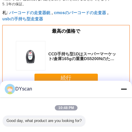
5. 1年の保証。
バーコードの走査器銃
cmosのバーコードの走査器
札:
,
,
usbの手持ち型走査器
最高の価格で
CCD手持ち型1Dはスーパーマーケッ
ト/倉庫165gの重量DS5200Nのため
のバーコードの走査器をワイヤーで
縛りました
続行
DYscan
ハンドヘルドバーコードスキャナ
多く
10:48 PM
Good day, what product are you looking for?
水手持ち型
スーパーマーケッ
無線バーコードス
CMOS FCCの人間
高リゾリ
ードの走
ト用のスタンド付
キャナー 携帯の支
の特徴をもつ手持
ン2.4G Bl