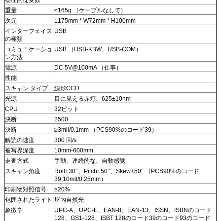
重量
≈165g （ケーブルなしで）
次元
L175mm * W72mm * H100mm
インターフェイス
USB
の種類
コミュニケーショ
USB （USB-KBW、USB-COM）
ン方法
電源
DC 5V@100mA （仕事）
性能
スキャン タイプ
線形CCD
光源
目に見える赤灯、625±10nm
CPU
32ビット
決断
2500
決断
≥3mil/0.1mm （PCS90%のコード39）
解読の速度
300 回/s
被写界深度
10mm-600mm
走査方式
手動、連続的な、自動感覚
スキャン角度
Roll±30°、Pitch±50°、Skew±50° （PCS90%のコード
39,10mil/0.25mm）
印刷物対照信号
≥20%
包囲されたライト
屋内自然光
象徴学
UPC-A、UPC-E、EAN-8、EAN-13、ISSN、ISBNのコード
128、GS1-128、ISBT 128のコード39のコード93のコード