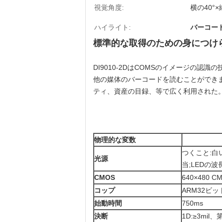
視覚角度:
横の40°×
ハイライト:
バーコー
標準的な取得のための身につけられ
DI9010-2DはCOMSのイメージの認識
他の媒体のバーコードを読むことができ
ティ、資産の目録、等で広く利用された
物理的な変数
つくこと:白
光源
当;LEDの
CMOS
640×480 C
コップ
ARM32ビッ
始動時間
750ms
決断
1D:≥3mil、第