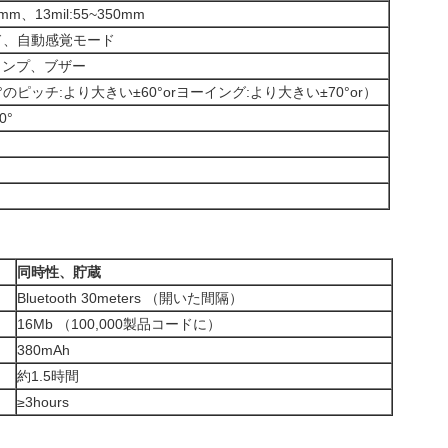
0mm、13mil:55~350mm
ド、自動感覚モード
ランプ、ブザー
0°のピッチ:より大きい±60°orヨーイング:より大きい±70°or）
0°
同時性、貯蔵
Bluetooth 30meters （開いた間隔）
16Mb （100,000製品コードに）
380mAh
約1.5時間
≥3hours