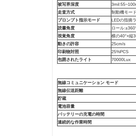
被写界深度
3mil:55~10
走査方式
制動機モー
プロンプト指示モード
LEDの指摘
読書角度
ロール:±36
視覚角度
横の40°×縦3
動きの許容
25cm/s
印刷物対照
25%PCS
包囲されたライト
70000Lux
無線コミュニケーション モード
無線伝送距離
貯蔵
電池容量
バッテリーの充電の時間
連続的な作業時間