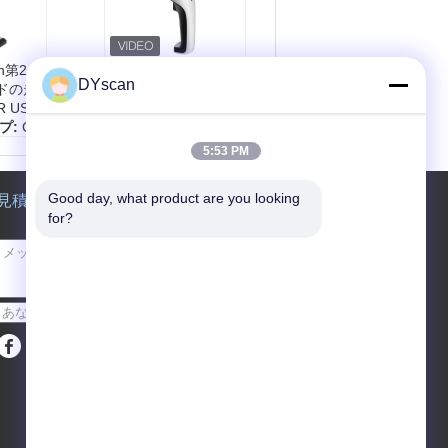
Ah第2の
32ビットCPU 1D
DYscan
ドの走
CCDのバーコードの
 USB
走査器、USBはスー
プ:
C
パーマーケットQR
コード走査器をワイ
5:53 PM
ヤーで縛りました
5CM/S
スキャン タイプ:
線
Good day, what product are you looking 
見積依頼
mil:50
形CCD
for?
il:50
光源:
目に見える赤
灯、625±10nm
CPUの:
32ビット
解決:
2500
送って下さい