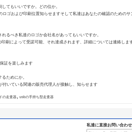
刷してもいいですか。どの位か。
なたのロゴおよび印刷位置知らせますそして私達はあなたの確認のための
刷されるべき私達のロゴか会社名があってもいいですか。
絹の印刷によって受諾可能、それ達成されます、詳細については連絡しま
の保証を楽しみます
するためにか。
問題が付いている関連の販売代理人が接触し、知らせます
,
ードの走査器
usbの手持ち型走査器
私達に直接お問い合わせ