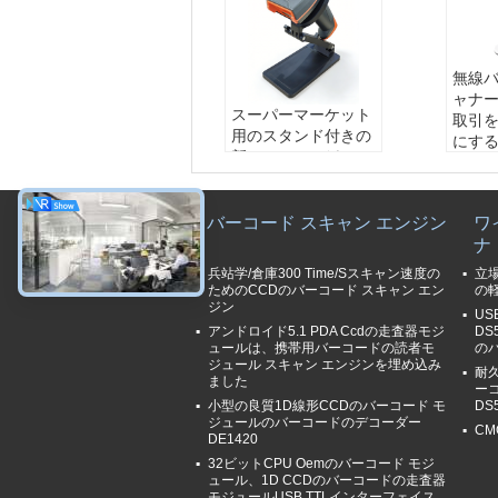
無線
ャナー
スーパーマーケット
取引
用のスタンド付きの
にす
新しいQRワイヤー
スキャ
ドハンドヘルドバー
OS
コードスキャナー
ピクセ
バーコード スキャン エンジン
ワ
解読の
ナ
被写界
0~13
兵站学/倉庫300 Time/Sスキャン速度の
立場
0~27
ためのCCDのバーコード スキャン エン
の軽
ジン
US
アンドロイド5.1 PDA Ccdの走査器モジ
DS
ュールは、携帯用バーコードの読者モ
の
ジュール スキャン エンジンを埋め込み
耐久
ました
ー
小型の良質1D線形CCDのバーコード モ
DS
ジュールのバーコードのデコーダー
CM
DE1420
32ビットCPU Oemのバーコード モジ
ュール、1D CCDのバーコードの走査器
モジュールUSB TTLインターフェイス