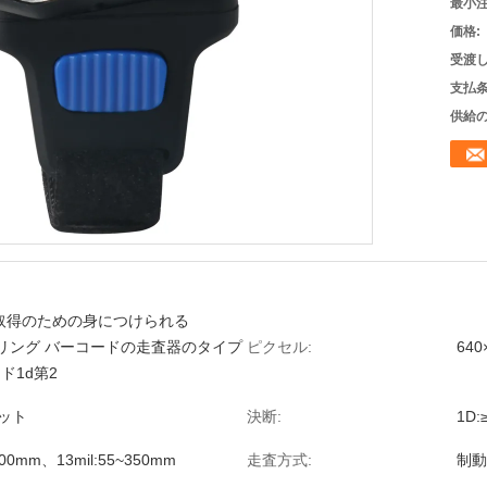
最小注
価格:
受渡し
支払条
供給の
取得のための身につけられる
oothリング バーコードの走査器のタイプ
ピクセル:
640
ド1d第2
ビット
決断:
1D:
~100mm、13mil:55~350mm
走査方式:
制動