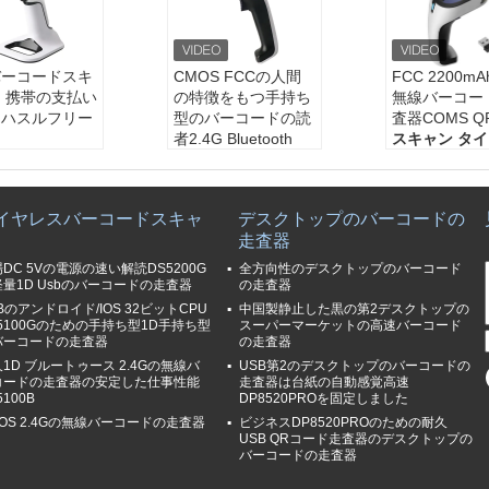
バーコードスキ
CMOS FCCの人間
FCC 2200m
 携帯の支払い
の特徴をもつ手持ち
無線バーコー
をハスルフリー
型のバーコードの読
査器COMS QR
る
者2.4G Bluetooth
スキャン タイ
ンタイプ:
CM
スキャン タイプ:
C
MOS
MOS
決断:
3mil
ル:
640*480
決断:
3mil
解読の速度:
3
イヤレスバーコードスキャ
デスクトップのバーコードの
速度:
65cm/s
解読の速度:
35CM/S
被写界深度:
3
走査器
深度:
5ミリ:5
被写界深度:
10mm~
~130mm、13m
0mm,13ミリ:5
550mm
~270mm
DC 5Vの電源の速い解読DS5200G
全方向性のデスクトップのバーコード
0mm
量1D Usbのバーコードの走査器
の走査器
Bのアンドロイド/IOS 32ビットCPU
中国製静止した黒の第2デスクトップの
5100Gのための手持ち型1D手持ち型
スーパーマーケットの高速バーコード
バーコードの走査器
の走査器
1D ブルートゥース 2.4Gの無線バ
USB第2のデスクトップのバーコードの
コードの走査器の安定した仕事性能
走査器は台紙の自動感覚高速
5100B
DP8520PROを固定しました
OS 2.4Gの無線バーコードの走査器
ビジネスDP8520PROのための耐久
USB QRコード走査器のデスクトップの
バーコードの走査器