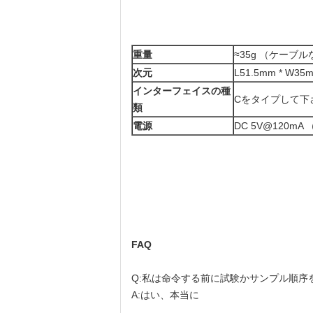
重量
≈35g （ケーブ
次元
L51.5mm * W35
インターフェイスの種
Cをタイプして下
類
電源
DC 5V@120mA
FAQ
Q:私は命令する前に試験かサンプル順序
A:はい、本当に