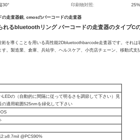
縦30°
印刷物対照:
25%
ドの走査器銃
,
cmosのバーコードの走査器
るbluetoothリング バーコードの走査器のタイプCの
の技術を導くことを用いる高性能2Dbluetoothbarcode走査器です
ます。製造業、倉庫、兵站学、ヘルスケア、小売店チェーン、移動式支
。
いLEDの（自動的に間隔に従って明るさを調節して下さい）見
波長の適用範囲525nmを緑化して下さい
MOS
ト
2:≥8.7mil @PCS90%