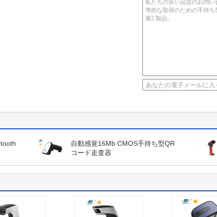
ooth
自動感覚16Mb CMOS手持ち型QR
コード走査器