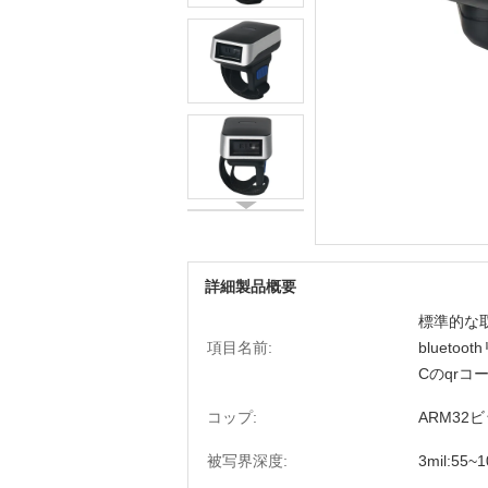
詳細製品概要
標準的な
項目名前:
bluet
Cのqrコー
コップ:
ARM32
被写界深度:
3mil:55