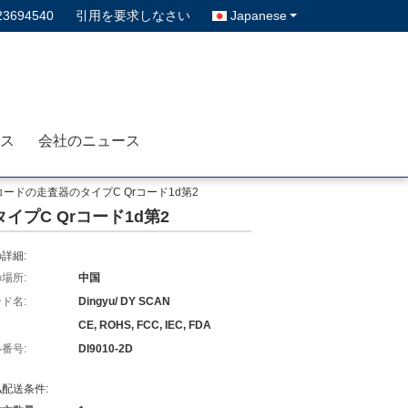
23694540
引用を要求しなさい
Japanese
ス
会社のニュース
コードの走査器のタイプC Qrコード1d第2
プC Qrコード1d第2
詳細:
場所:
中国
ド名:
Dingyu/ DY SCAN
CE, ROHS, FCC, IEC, FDA
番号:
DI9010-2D
配送条件: