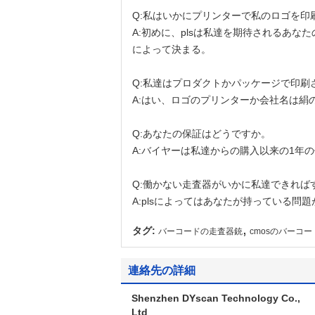
Q:私はいかにプリンターで私のロゴを印
A:初めに、plsは私達を期待されるあ
によって決まる。
Q:私達はプロダクトかパッケージで印
A:はい、ロゴのプリンターか会社名は
Q:あなたの保証はどうですか。
A:バイヤーは私達からの購入以来の1年
Q:働かない走査器がいかに私達できれば
A:plsによってはあなたが持っている
,
タグ:
バーコードの走査器銃
cmosのバーコ
連絡先の詳細
Shenzhen DYscan Technology Co.,
Ltd