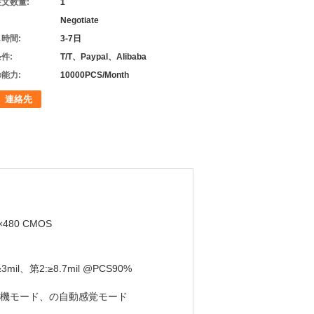
文数量:
1
Negotiate
時間:
3-7日
件:
T/T、Paypal、Alibaba
能力:
10000PCS/Month
連絡先
×480 CMOS
≥3mil、第2:≥8.7mil @PCS90%
機モード、の自動感覚モード