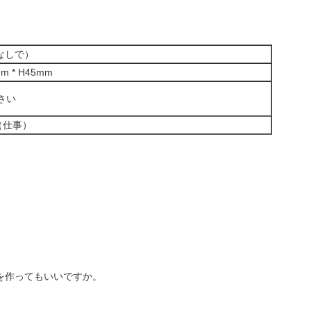
ルなしで）
mm * H45mm
さい
 （仕事）
を作ってもいいですか。