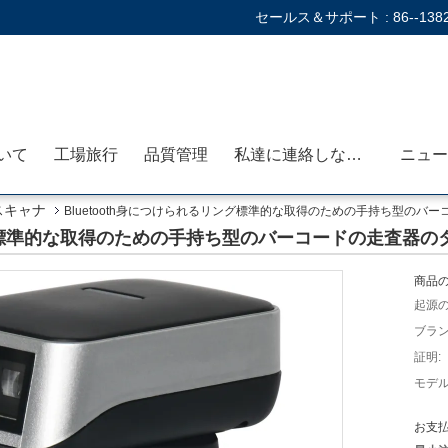
セールス＆サポート :
86--138
いて
工場旅行
品質管理
私達に連絡しなさい
ニュー
スキャナ
Bluetooth身につけられるリング標準的な取得のための手持ち型のバー
ング標準的な取得のための手持ち型のバーコードの走査器のタイ
商品の
起源の
ブラン
証明:
モデル
お支払